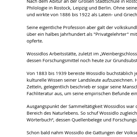
Nach dem Abitur an der Großen Stadtschule in Rosto
Philologie in Rostock, Leipzig und Berlin. Ohne sei
und wirkte von 1886 bis 1922 als Latein- und Grie
Seine eigentliche Profession aber galt der volkskun
über ein halbes Jahrhundert als "Privatgelehrter" mi
opferte.
Wossidlos Arbeitsstätte, zuletzt im „Weinbergschloss
dessen Forschungsmittel noch heute zur Grundsubsta
Von 1883 bis 1939 bereiste Wossidlo buchstäblich 
kulturelle Wissen seiner Landsleute aufzuzeichnen. 
Zetteln, gelegentlich beschrieb er sogar seine Mans
Fachliteratur aus, um seine empirischen Befunde ei
Ausgangspunkt der Sammeltätigkeit Wossidlos war 
Bereich des Naturlebens. So schuf Wossidlo zugleic
Wörterbuch“, dessen Quellenbelege und Forschungsma
Schon bald nahm Wossidlo die Gattungen der Volkserz