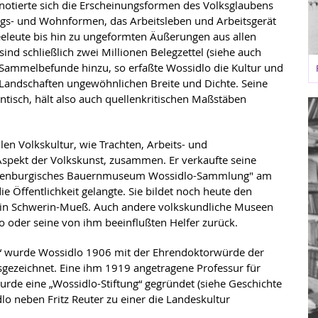
notierte sich die Erscheinungsformen des Volksglaubens
ngs- und Wohnformen, das Arbeitsleben und Arbeitsgerät
eleute bis hin zu ungeformten Äußerungen aus allen
 schließlich zwei Millionen Belegzettel (siehe auch
Sammelbefunde hinzu, so erfaßte Wossidlo die Kultur und
 Landschaften ungewöhnlichen Breite und Dichte. Seine
ntisch, hält also auch quellenkritischen Maßstäben
len Volkskultur, wie Trachten, Arbeits- und
spekt der Volkskunst, zusammen. Er verkaufte seine
klenburgisches Bauernmuseum Wossidlo-Sammlung" am
e Öffentlichkeit gelangte. Sie bildet noch heute den
in Schwerin-Mueß. Auch andere volkskundliche Museen
oder seine von ihm beeinflußten Helfer zurück.
n“ wurde Wossidlo 1906 mit der Ehrendoktorwürde der
sgezeichnet. Eine ihm 1919 angetragene Professur für
rde eine „Wossidlo-Stiftung“ gegründet (siehe Geschichte
o neben Fritz Reuter zu einer die Landeskultur