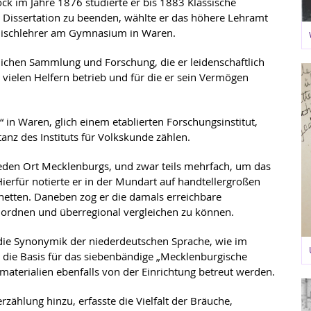
ck im Jahre 1876 studierte er bis 1883 Klassische
ne Dissertation zu beenden, wählte er das höhere Lehramt
chischlehrer am Gymnasium in Waren.
dlichen Sammlung und Forschung, die er leidenschaftlich
t vielen Helfern betrieb und für die er sein Vermögen
“ in Waren, glich einem etablierten Forschungsinstitut,
nz des Instituts für Volkskunde zählen.
jeden Ort Mecklenburgs, und zwar teils mehrfach, um das
Hierfür notierte er in der Mundart auf handtellergroßen
chetten. Daneben zog er die damals erreichbare
nordnen und überregional vergleichen zu können.
die Synonymik der niederdeutschen Sprache, wie im
h die Basis für das siebenbändige „Mecklenburgische
terialien ebenfalls von der Einrichtung betreut werden.
ählung hinzu, erfasste die Vielfalt der Bräuche,