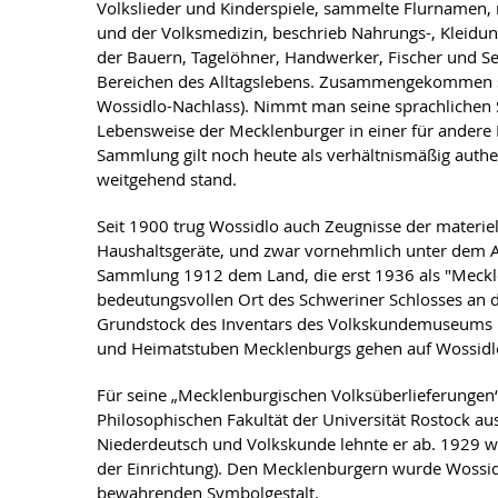
Volkslieder und Kinderspiele, sammelte Flurnamen, 
und der Volksmedizin, beschrieb Nahrungs-, Kleidu
der Bauern, Tagelöhner, Handwerker, Fischer und Se
Bereichen des Alltagslebens. Zusammengekommen sind
Wossidlo-Nachlass). Nimmt man seine sprachlichen 
Lebensweise der Mecklenburger in einer für andere
Sammlung gilt noch heute als verhältnismäßig authe
weitgehend stand.
Seit 1900 trug Wossidlo auch Zeugnisse der materiel
Haushaltsgeräte, und zwar vornehmlich unter dem A
Sammlung 1912 dem Land, die erst 1936 als "Mec
bedeutungsvollen Ort des Schweriner Schlosses an di
Grundstock des Inventars des Volkskundemuseums 
und Heimatstuben Mecklenburgs gehen auf Wossidlo 
Für seine „Mecklenburgischen Volksüberlieferunge
Philosophischen Fakultät der Universität Rostock au
Niederdeutsch und Volkskunde lehnte er ab. 1929 wu
der Einrichtung). Den Mecklenburgern wurde Wossidl
bewahrenden Symbolgestalt.